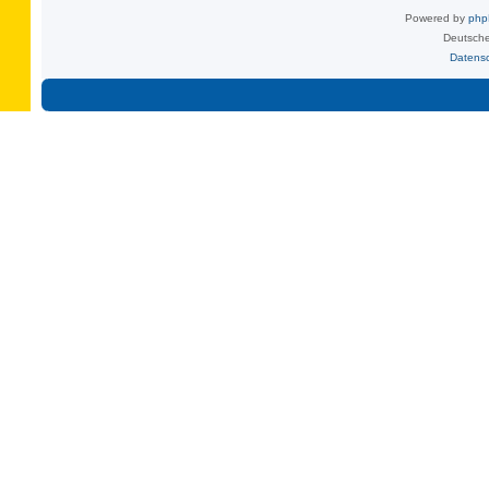
Powered by
ph
Deutsche
Datens