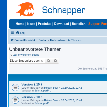
Home
|
News
|
Produkte
|
Download
|
Bestellen
|
Support-Fo
FAQ
Foren-Übersicht
Suche
Unbeantwortete Themen
Unbeantwortete Themen
Zur erweiterten Suche
Suche
Erweiterte Suche
Die Suche ergab 351 Tre
Version 2.10.7
Letzter Beitrag von
Robert Beer
«
19.10.2025, 10:42
Verfasst in
SchnapperPro
Version 2.10.3
Letzter Beitrag von
Robert Beer
«
26.04.2025, 13:44
Verfasst in
SchnapperPro