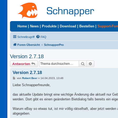
Home
|
News
|
Produkte
|
Download
|
Bestellen
|
Support-Fo
Schnellzugriff
FAQ
Foren-Übersicht
SchnapperPro
Version 2.7.18
Suche
Erweiterte Suc
Antworten
Version 2.7.18
B
von
Robert Beer
»
14.04.2023, 13:46
e
i
Liebe Schnapperfreunde,
t
r
a
das aktuelle Update bringt eine wichtige Änderung die aktuell nur Ge
g
werden. Dort gibt es einen geänderten Bietdialog falls bereits ein e
Warum eBay so etwas tut, ist mir völlig rätselhaft, aber jetzt werden
abgegeben.