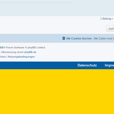
1 Beitrag •
Geh
Alle Cookies löschen
Alle Zeiten sind
pBB
® Forum Software © phpBB Limited
 Übersetzung durch
phpBB.de
chutz
|
Nutzungsbedingungen
Datenschutz
Impr