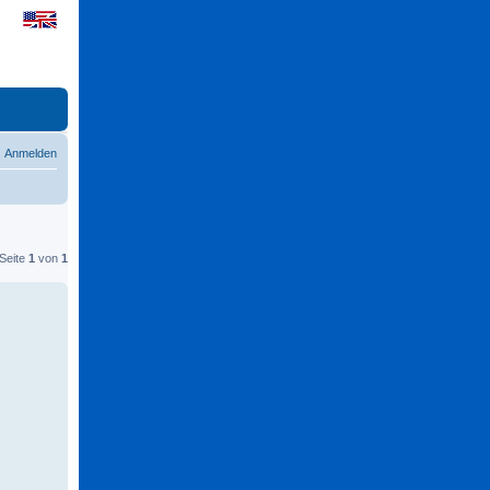
Anmelden
 Seite
1
von
1