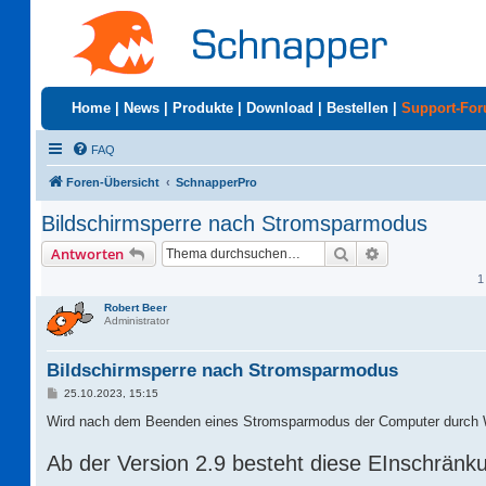
Home
|
News
|
Produkte
|
Download
|
Bestellen
|
Support-Fo
FAQ
Foren-Übersicht
SchnapperPro
Bildschirmsperre nach Stromsparmodus
Suche
Erweiterte Suc
Antworten
1
Robert Beer
Administrator
Bildschirmsperre nach Stromsparmodus
B
25.10.2023, 15:15
e
i
Wird nach dem Beenden eines Stromsparmodus der Computer durch 
t
r
Ab der Version 2.9 besteht diese EInschränk
a
g