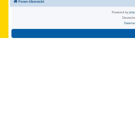
Foren-Übersicht
Powered by
ph
Deutsche
Datens