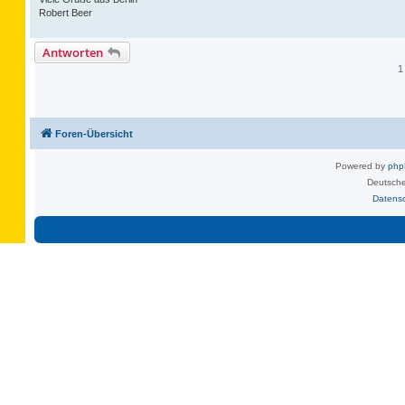
Robert Beer
Antworten
1
Foren-Übersicht
Powered by
ph
Deutsche
Datens