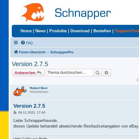
Home
|
News
|
Produkte
|
Download
|
Bestellen
|
Support-Fo
FAQ
Foren-Übersicht
SchnapperPro
Version 2.7.5
Suche
Erweiterte Suc
Antworten
1
Robert Beer
Administrator
Version 2.7.5
B
09.11.2022, 17:40
e
i
Liebe Schnapperfreunde,
t
dieses Update behandelt abweichende Restlaufzeitangaben von eBay, 
r
a
g
Viele Grüße aus Berlin