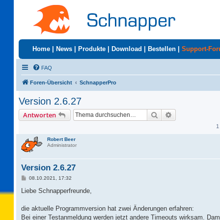
Home
|
News
|
Produkte
|
Download
|
Bestellen
|
Support-Fo
FAQ
Foren-Übersicht
SchnapperPro
Version 2.6.27
Suche
Erweiterte Suc
Antworten
1
Robert Beer
Administrator
Version 2.6.27
B
08.10.2021, 17:32
e
i
Liebe Schnapperfreunde,
t
r
a
die aktuelle Programmversion hat zwei Änderungen erfahren:
g
Bei einer Testanmeldung werden jetzt andere Timeouts wirksam. Damit 