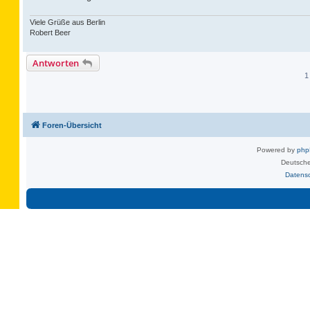
Viele Grüße aus Berlin
Robert Beer
Antworten
1
Foren-Übersicht
Powered by
ph
Deutsche
Datens