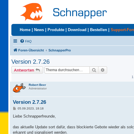
Home
|
News
|
Produkte
|
Download
|
Bestellen
|
Support-Fo
FAQ
Foren-Übersicht
SchnapperPro
Version 2.7.26
Suche
Erweiterte Suc
Antworten
1
Robert Beer
Administrator
Version 2.7.26
B
05.09.2023, 18:18
e
i
Liebe Schnapperfreunde,
t
r
a
das aktuelle Update sort dafür, dass blockierte Gebote wieder als so
g
erkannt und signalisiert werden.