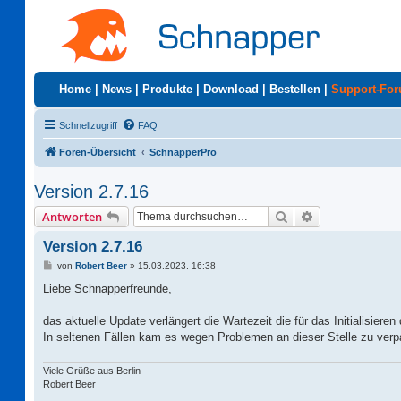
Home
|
News
|
Produkte
|
Download
|
Bestellen
|
Support-Fo
Schnellzugriff
FAQ
Foren-Übersicht
SchnapperPro
Version 2.7.16
Suche
Erweiterte Suc
Antworten
Version 2.7.16
B
von
Robert Beer
»
15.03.2023, 16:38
e
i
Liebe Schnapperfreunde,
t
r
a
das aktuelle Update verlängert die Wartezeit die für das Initialisieren
g
In seltenen Fällen kam es wegen Problemen an dieser Stelle zu ver
Viele Grüße aus Berlin
Robert Beer