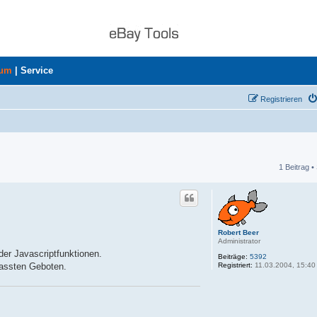
rum
|
Service
Registrieren
1 Beitrag •
he
Robert Beer
Administrator
 der Javascriptfunktionen.
Beiträge:
5392
Registriert:
11.03.2004, 15:40
passten Geboten.