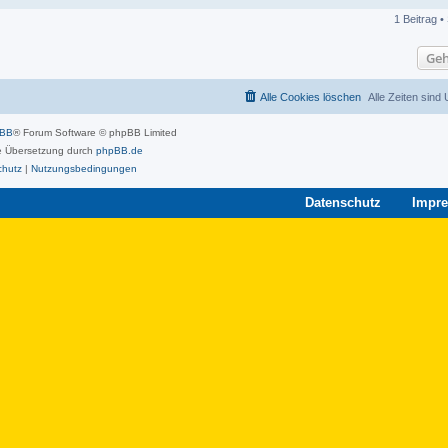
1 Beitrag •
Geh
Alle Cookies löschen
Alle Zeiten sind
pBB
® Forum Software © phpBB Limited
 Übersetzung durch
phpBB.de
chutz
|
Nutzungsbedingungen
Datenschutz
Impr