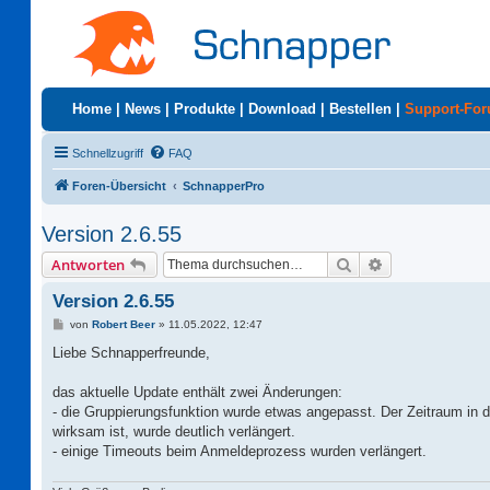
Home
|
News
|
Produkte
|
Download
|
Bestellen
|
Support-Fo
Schnellzugriff
FAQ
Foren-Übersicht
SchnapperPro
Version 2.6.55
Suche
Erweiterte Suc
Antworten
Version 2.6.55
B
von
Robert Beer
»
11.05.2022, 12:47
e
i
Liebe Schnapperfreunde,
t
r
a
das aktuelle Update enthält zwei Änderungen:
g
- die Gruppierungsfunktion wurde etwas angepasst. Der Zeitraum i
wirksam ist, wurde deutlich verlängert.
- einige Timeouts beim Anmeldeprozess wurden verlängert.