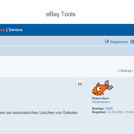
rum
|
Service
Registrieren
1 Beitrag •
he
Robert Beer
Administrator
Beiträge:
5393
Registriert:
11.03.2004, 15:40
n dem ein automatisches Löschen von Geboten