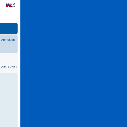
Anmelden
 Seite
1
von
1