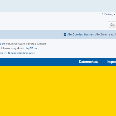
1 Beitrag •
Geh
Alle Cookies löschen
Alle Zeiten sind
pBB
® Forum Software © phpBB Limited
 Übersetzung durch
phpBB.de
chutz
|
Nutzungsbedingungen
Datenschutz
Impr