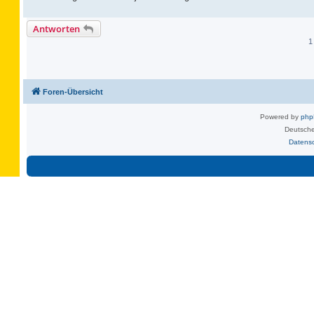
Antworten
1
Foren-Übersicht
Powered by
ph
Deutsche
Datens