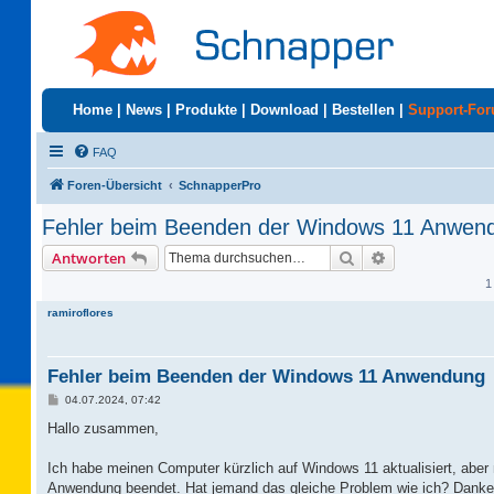
Home
|
News
|
Produkte
|
Download
|
Bestellen
|
Support-Fo
FAQ
Foren-Übersicht
SchnapperPro
Fehler beim Beenden der Windows 11 Anwen
Suche
Erweiterte Suc
Antworten
1
ramiroflores
Fehler beim Beenden der Windows 11 Anwendung
B
04.07.2024, 07:42
e
i
Hallo zusammen,
t
r
a
Ich habe meinen Computer kürzlich auf Windows 11 aktualisiert, abe
g
Anwendung beendet. Hat jemand das gleiche Problem wie ich? Danke