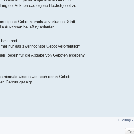
ein "Bietagent" jedes abgegebene Gebot in
nfang der Auktion das eigene Höchstgebot zu
das eigene Gebot niemals anvertrauen. Statt
die Auktionen bei eBay ablaufen.
t bestimmt.
mmer nur das zweithöchste Gebot veröffentlicht.
hen Regeln für die Abgabe von Geboten ergeben?
nen niemals wissen wie hoch deren Gebote
ten Gebots gezeigt.
1 Beitrag •
Geh