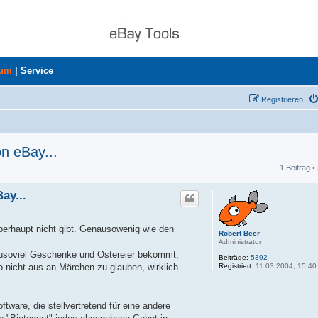
rum
|
Service
Registrieren
n eBay...
1 Beitrag •
he
ay...
überhaupt nicht gibt. Genausowenig wie den
Robert Beer
Administrator
ausoviel Geschenke und Ostereier bekommt,
Beiträge:
5392
Registriert:
11.03.2004, 15:40
 nicht aus an Märchen zu glauben, wirklich
tware, die stellvertretend für eine andere