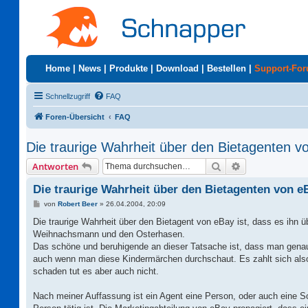
Home
|
News
|
Produkte
|
Download
|
Bestellen
|
Support-Fo
Schnellzugriff
FAQ
Foren-Übersicht
FAQ
Die traurige Wahrheit über den Bietagenten vo
Suche
Erweiterte Suc
Antworten
Die traurige Wahrheit über den Bietagenten von eB
B
von
Robert Beer
»
26.04.2004, 20:09
e
i
Die traurige Wahrheit über den Bietagent von eBay ist, dass es ihn 
t
Weihnachsmann und den Osterhasen.
r
a
Das schöne und beruhigende an dieser Tatsache ist, dass man gen
g
auch wenn man diese Kindermärchen durchschaut. Es zahlt sich also
schaden tut es aber auch nicht.
Nach meiner Auffassung ist ein Agent eine Person, oder auch eine Sof