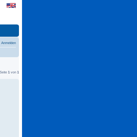
Anmelden
 Seite
1
von
1