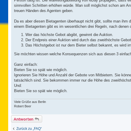
Person tätig ist. Die Marketingabteilung von eBay propagiert, dass 
sinnvollen Schritten erhöhen würde. Man soll möglichst schon am A
treuen Händen des Agenten geben.
Da es aber diesen Bietagenten überhaupt nicht gibt, sollte man ihm 
einem Bietagenten gibt es im wesentlichen drei Regeln, nach denen 
Wer das höchste Gebot abgibt, gewinnt die Auktion.
Der Endpreis einer Auktion wird durch das zweithöchste Gebo
Das Höchstgebot ist nur dem Bieter selbst bekannt, es wird i
Sie möchten wissen welche Konsequenzen sich aus diesen 3 einfac
Ganz einfach:
Bieten Sie so spät wie möglich.
Ignorieren Sie Höhe und Anzahl der Gebote von Mitbietern. Sie kön
tatsächlich sind. Sie bekommen immer nur die Höhe des zweithöchs
Und:
Bieten Sie so spät wie möglich.
Viele Grüße aus Berlin
Robert Beer
Antworten
Zurück zu „FAQ“