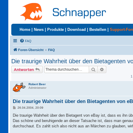
Home
|
News
|
Produkte
|
Download
|
Bestellen
|
Support-Fo
FAQ
Foren-Übersicht
FAQ
Die traurige Wahrheit über den Bietagenten vo
Suche
Erweiterte Suc
Antworten
1
Robert Beer
Administrator
Die traurige Wahrheit über den Bietagenten von eBa
B
26.04.2004, 20:09
e
i
Die traurige Wahrheit über den Bietagent von eBay ist, dass es ihn
t
Das schöne und beruhigende an dieser Tatsache ist, dass man gena
r
a
durchschaut. Es zahlt sich also nicht aus an Märchen zu glauben, wir
g