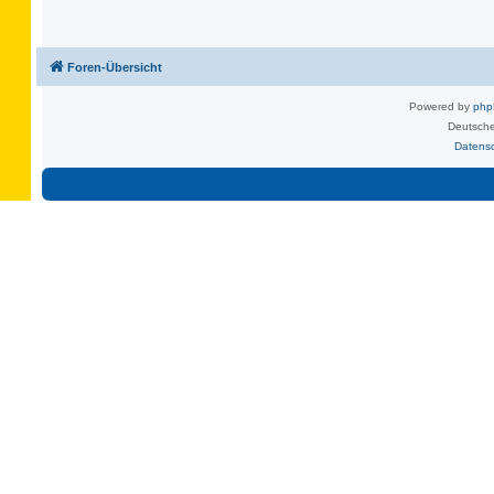
Foren-Übersicht
Powered by
ph
Deutsche
Datens