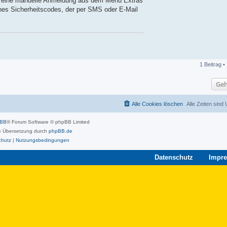
n eine manuelle Anmeldung aus dem Menü Extras
eines Sicherheitscodes, der per SMS oder E-Mail
1 Beitrag •
Geh
Alle Cookies löschen
Alle Zeiten sind
pBB
® Forum Software © phpBB Limited
 Übersetzung durch
phpBB.de
chutz
|
Nutzungsbedingungen
Datenschutz
Impr