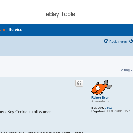
rum
|
Service
Registrieren
1 Beitrag •
he
Robert Beer
Administrator
Beiträge:
5392
Registriert:
11.03.2004, 15:40
das eBay Cookie zu alt wurden.
.