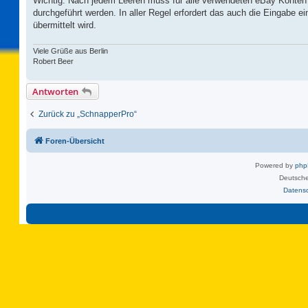
Wichtig: Nach jedem Leeren muss für alle verwendeten eBay Konte
durchgeführt werden. In aller Regel erfordert das auch die Eingabe 
übermittelt wird.
Viele Grüße aus Berlin
Robert Beer
Antworten
Zurück zu „SchnapperPro“
Foren-Übersicht
Powered by
ph
Deutsche
Datens