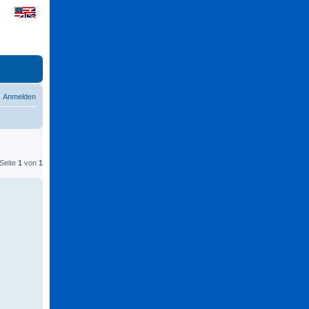
Anmelden
 Seite
1
von
1