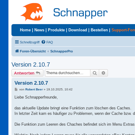
Home
|
News
|
Produkte
|
Download
|
Bestellen
|
Support-Fo
Schnellzugriff
FAQ
Foren-Übersicht
SchnapperPro
Version 2.10.7
Suche
Erweiterte Suc
Antworten
Version 2.10.7
B
von
Robert Beer
»
19.10.2025, 10:42
e
i
Liebe Schnapperfreunde,
t
r
a
das aktuelle Update bringt eine Funktion zum löschen des Caches.
g
In letzter Zeit kam es häufiger zu Problemen, wenn der Cache bzw. 
Die Funktion zum Leeren des Chaches befindet sich im Menu Extras