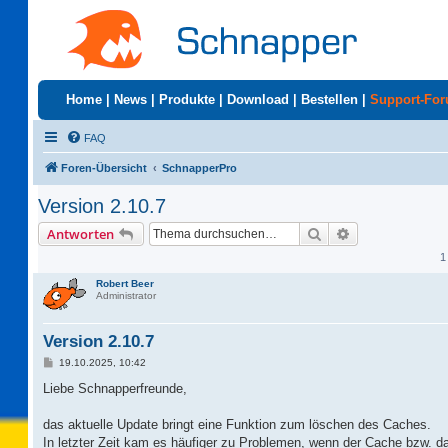
Home
|
News
|
Produkte
|
Download
|
Bestellen
|
Support-Fo
FAQ
Foren-Übersicht
SchnapperPro
Version 2.10.7
Suche
Erweiterte Suc
Antworten
1
Robert Beer
Administrator
Version 2.10.7
B
19.10.2025, 10:42
e
i
Liebe Schnapperfreunde,
t
r
a
das aktuelle Update bringt eine Funktion zum löschen des Caches.
g
In letzter Zeit kam es häufiger zu Problemen, wenn der Cache bzw. d