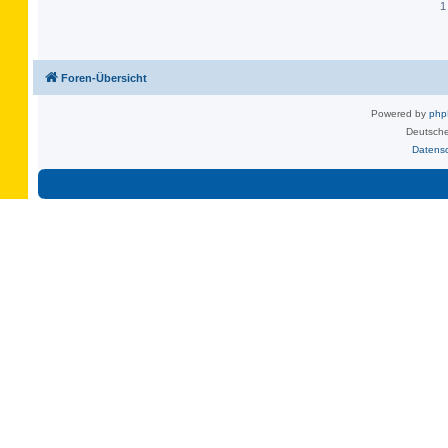
1
Foren-Übersicht
Powered by
ph
Deutsche
Datens