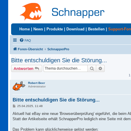
Home
|
News
|
Produkte
|
Download
|
Bestellen
|
Support-Fo
FAQ
Foren-Übersicht
SchnapperPro
Bitte entschuldigen Sie die Störung...
Suche
Erweiterte Suc
Antworten
1
Robert Beer
Administrator
Bitte entschuldigen Sie die Störung...
B
25.04.2025, 11:48
e
i
Aktuell hat eBay eine neue 'Browserüberprüfung' eigeführt, die beim A
t
Statt der Artikelseite erhält SchnapperPro lediglich eine Seite mit dem 
r
a
g
Das Problem kann glücklicherweise gelöst werden: