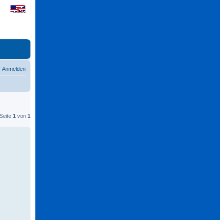
Anmelden
 Seite
1
von
1