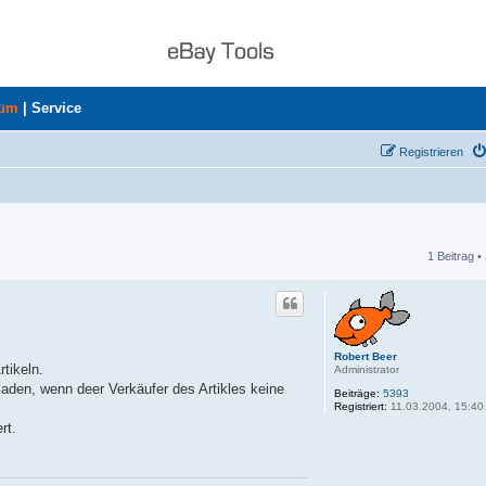
rum
|
Service
Registrieren
1 Beitrag •
he
Robert Beer
tikeln.
Administrator
aden, wenn deer Verkäufer des Artikles keine
Beiträge:
5393
Registriert:
11.03.2004, 15:40
rt.