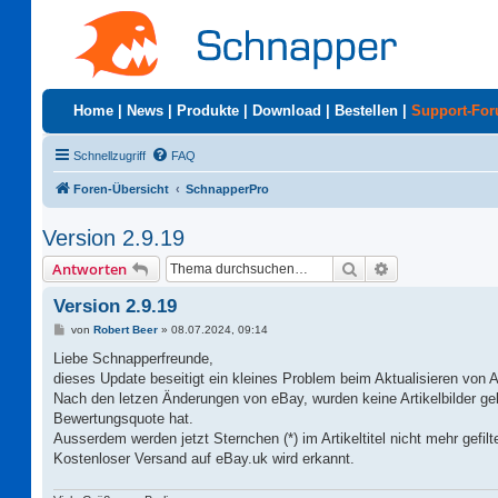
Home
|
News
|
Produkte
|
Download
|
Bestellen
|
Support-Fo
Schnellzugriff
FAQ
Foren-Übersicht
SchnapperPro
Version 2.9.19
Suche
Erweiterte Suc
Antworten
Version 2.9.19
B
von
Robert Beer
»
08.07.2024, 09:14
e
i
Liebe Schnapperfreunde,
t
dieses Update beseitigt ein kleines Problem beim Aktualisieren von Ar
r
a
Nach den letzen Änderungen von eBay, wurden keine Artikelbilder gel
g
Bewertungsquote hat.
Ausserdem werden jetzt Sternchen (*) im Artikeltitel nicht mehr gefilte
Kostenloser Versand auf eBay.uk wird erkannt.