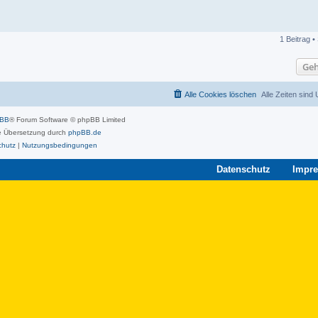
1 Beitrag •
Geh
Alle Cookies löschen
Alle Zeiten sind
pBB
® Forum Software © phpBB Limited
 Übersetzung durch
phpBB.de
chutz
|
Nutzungsbedingungen
Datenschutz
Impr