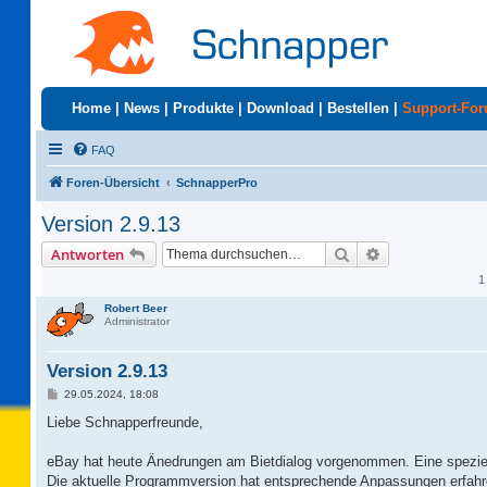
Home
|
News
|
Produkte
|
Download
|
Bestellen
|
Support-Fo
FAQ
Foren-Übersicht
SchnapperPro
Version 2.9.13
Suche
Erweiterte Suc
Antworten
1
Robert Beer
Administrator
Version 2.9.13
B
29.05.2024, 18:08
e
i
Liebe Schnapperfreunde,
t
r
a
eBay hat heute Änedrungen am Bietdialog vorgenommen. Eine speziell
g
Die aktuelle Programmversion hat entsprechende Anpassungen erfahre