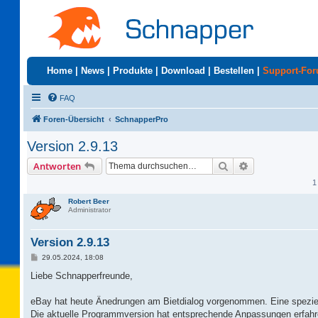
Home
|
News
|
Produkte
|
Download
|
Bestellen
|
Support-Fo
FAQ
Foren-Übersicht
SchnapperPro
Version 2.9.13
Suche
Erweiterte Suc
Antworten
1
Robert Beer
Administrator
Version 2.9.13
B
29.05.2024, 18:08
e
i
Liebe Schnapperfreunde,
t
r
a
eBay hat heute Änedrungen am Bietdialog vorgenommen. Eine speziell
g
Die aktuelle Programmversion hat entsprechende Anpassungen erfahre