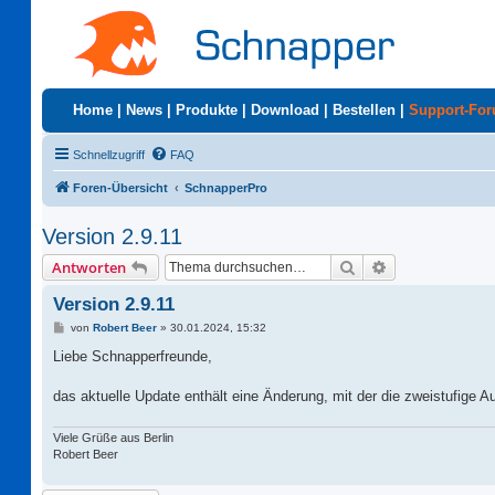
Home
|
News
|
Produkte
|
Download
|
Bestellen
|
Support-Fo
Schnellzugriff
FAQ
Foren-Übersicht
SchnapperPro
Version 2.9.11
Suche
Erweiterte Suc
Antworten
Version 2.9.11
B
von
Robert Beer
»
30.01.2024, 15:32
e
i
Liebe Schnapperfreunde,
t
r
a
das aktuelle Update enthält eine Änderung, mit der die zweistufige Au
g
Viele Grüße aus Berlin
Robert Beer