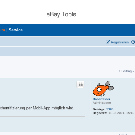
rum
|
Service
Registrieren
1 Beitrag •
he
Robert Beer
Administrator
thentifizierung per Mobil-App möglich wird.
Beiträge:
5393
Registriert:
11.03.2004, 15:40