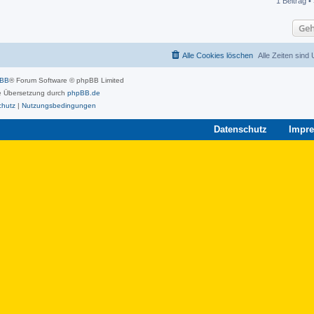
1 Beitrag •
Geh
Alle Cookies löschen
Alle Zeiten sind
pBB
® Forum Software © phpBB Limited
 Übersetzung durch
phpBB.de
chutz
|
Nutzungsbedingungen
Datenschutz
Impr