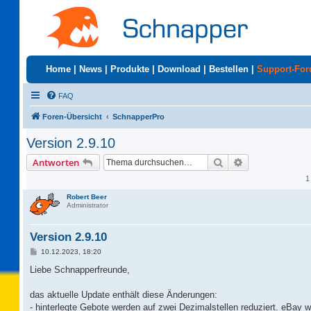
Home
|
News
|
Produkte
|
Download
|
Bestellen
|
Support-Fo
FAQ
Foren-Übersicht
SchnapperPro
Version 2.9.10
Suche
Erweiterte Suc
Antworten
1
Robert Beer
Administrator
Version 2.9.10
B
10.12.2023, 18:20
e
i
Liebe Schnapperfreunde,
t
r
a
das aktuelle Update enthält diese Änderungen:
g
- hinterlegte Gebote werden auf zwei Dezimalstellen reduziert. eBay w