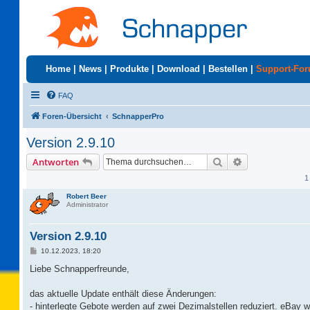
Home
|
News
|
Produkte
|
Download
|
Bestellen
|
Support-Fo
FAQ
Foren-Übersicht
SchnapperPro
Version 2.9.10
Suche
Erweiterte Suc
Antworten
1
Robert Beer
Administrator
Version 2.9.10
B
10.12.2023, 18:20
e
i
Liebe Schnapperfreunde,
t
r
a
das aktuelle Update enthält diese Änderungen:
g
- hinterlegte Gebote werden auf zwei Dezimalstellen reduziert. eBay w