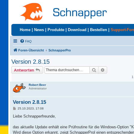
Home
|
News
|
Produkte
|
Download
|
Bestellen
|
Support-Fo
FAQ
Foren-Übersicht
SchnapperPro
Version 2.8.15
Suche
Erweiterte Suc
Antworten
1
Robert Beer
Administrator
Version 2.8.15
B
25.10.2023, 17:08
e
i
Liebe Schnapperfreunde,
t
r
a
das aktuelle Update enhält eine Prüfroutine für die Windows-Option "
g
Wird diese Option erkannt, zeigt SchnapperProl einen entsprechenden