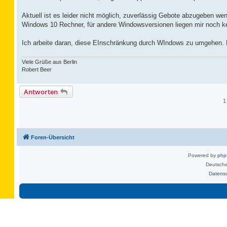
Aktuell ist es leider nicht möglich, zuverlässig Gebote abzugeben wenn
Windows 10 Rechner, für andere Windowsversionen liegen mir noch ke
Ich arbeite daran, diese EInschränkung durch WIndows zu umgehen. Mi
Viele Grüße aus Berlin
Robert Beer
Antworten
1
Foren-Übersicht
Powered by
ph
Deutsche
Datens