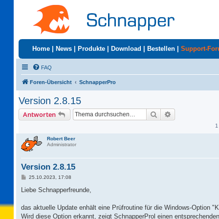
Home
|
News
|
Produkte
|
Download
|
Bestellen
|
Support-Fo
FAQ
Foren-Übersicht
SchnapperPro
Version 2.8.15
Suche
Erweiterte Suc
Antworten
1
Robert Beer
Administrator
Version 2.8.15
B
25.10.2023, 17:08
e
i
Liebe Schnapperfreunde,
t
r
a
das aktuelle Update enhält eine Prüfroutine für die Windows-Option "
g
Wird diese Option erkannt, zeigt SchnapperProl einen entsprechenden