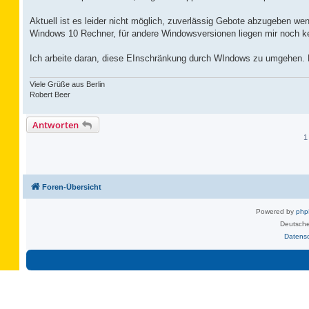
Aktuell ist es leider nicht möglich, zuverlässig Gebote abzugeben wenn
Windows 10 Rechner, für andere Windowsversionen liegen mir noch ke
Ich arbeite daran, diese EInschränkung durch WIndows zu umgehen. Mi
Viele Grüße aus Berlin
Robert Beer
Antworten
1
Foren-Übersicht
Powered by
ph
Deutsche
Datens