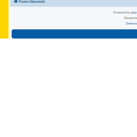
Foren-Übersicht
Powered by
ph
Deutsche
Datens