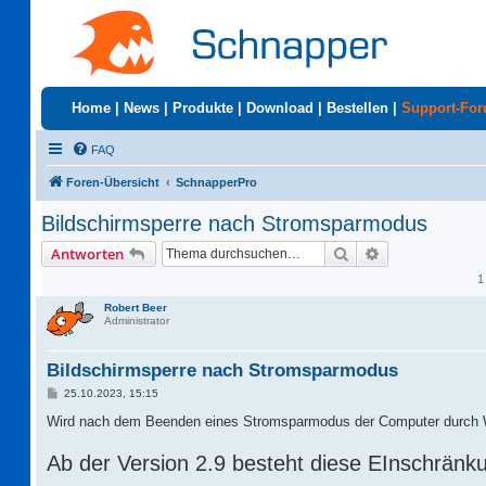
Home
|
News
|
Produkte
|
Download
|
Bestellen
|
Support-Fo
FAQ
Foren-Übersicht
SchnapperPro
Bildschirmsperre nach Stromsparmodus
Suche
Erweiterte Suc
Antworten
1
Robert Beer
Administrator
Bildschirmsperre nach Stromsparmodus
B
25.10.2023, 15:15
e
i
Wird nach dem Beenden eines Stromsparmodus der Computer durch 
t
r
Ab der Version 2.9 besteht diese EInschränk
a
g