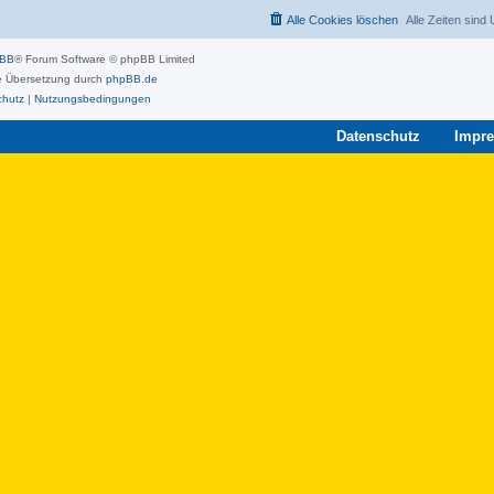
Alle Cookies löschen
Alle Zeiten sind
pBB
® Forum Software © phpBB Limited
 Übersetzung durch
phpBB.de
chutz
|
Nutzungsbedingungen
Datenschutz
Impr