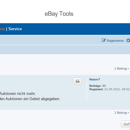
rum
|
Service
Registrieren
1 Beitrag •
he
Nutzer7
Beiträge:
90
Registriert:
21.05.2021, 09:02
 Auktionen nicht mehr.
iden Auktionen ein Gebot abgegeben.
1 Beitrag •
Geh