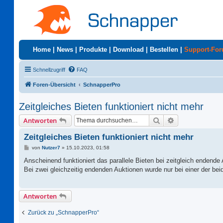
Home
|
News
|
Produkte
|
Download
|
Bestellen
|
Support-Fo
Schnellzugriff
FAQ
Foren-Übersicht
SchnapperPro
Zeitgleiches Bieten funktioniert nicht mehr
Suche
Erweiterte Suc
Antworten
Zeitgleiches Bieten funktioniert nicht mehr
B
von
Nutzer7
»
15.10.2023, 01:58
e
i
Anscheinend funktioniert das parallele Bieten bei zeitgleich endende
t
Bei zwei gleichzeitig endenden Auktionen wurde nur bei einer der be
r
a
g
Antworten
Zurück zu „SchnapperPro“