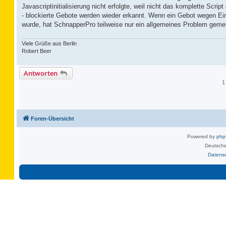
Javascriptinitialisierung nicht erfolgte, weil nicht das komplette Scri
- blockierte Gebote werden wieder erkannt. Wenn ein Gebot wegen Eins
wurde, hat SchnapperPro teilweise nur ein allgemeines Problem gemel
Viele Grüße aus Berlin
Robert Beer
Antworten
1
Foren-Übersicht
Powered by
ph
Deutsche
Datens