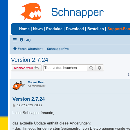
Home
|
News
|
Produkte
|
Download
|
Bestellen
|
Support-Fo
FAQ
Foren-Übersicht
SchnapperPro
Version 2.7.24
Suche
Erweiterte Suc
Antworten
1
Robert Beer
Administrator
Version 2.7.24
B
19.07.2023, 08:29
e
i
Liebe Schnapperfreunde,
t
r
a
das aktuelle Update enthält diese Änderungen:
g
- das Timeout für den ersten Seitenaufruf von Bietvorgängen wurde ve