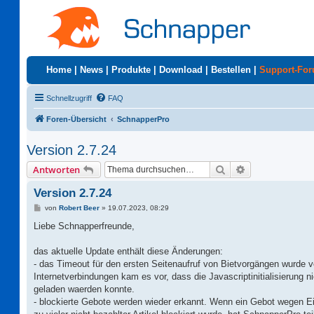
Home
|
News
|
Produkte
|
Download
|
Bestellen
|
Support-Fo
Schnellzugriff
FAQ
Foren-Übersicht
SchnapperPro
Version 2.7.24
Suche
Erweiterte Suc
Antworten
Version 2.7.24
B
von
Robert Beer
»
19.07.2023, 08:29
e
i
Liebe Schnapperfreunde,
t
r
a
das aktuelle Update enthält diese Änderungen:
g
- das Timeout für den ersten Seitenaufruf von Bietvorgängen wurde v
Internetverbindungen kam es vor, dass die Javascriptinitialisierung ni
geladen waerden konnte.
- blockierte Gebote werden wieder erkannt. Wenn ein Gebot wegen 