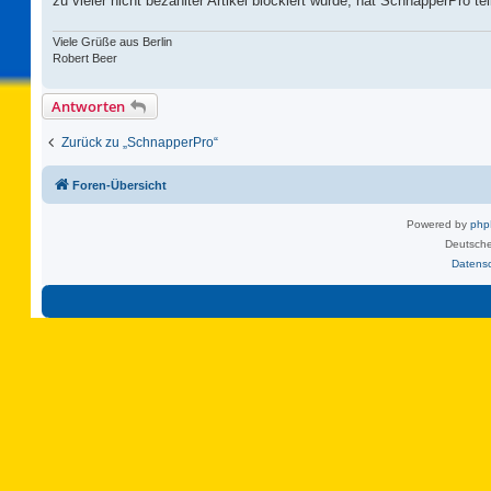
zu vieler nicht bezahlter Artikel blockiert wurde, hat SchnapperPro t
Viele Grüße aus Berlin
Robert Beer
Antworten
Zurück zu „SchnapperPro“
Foren-Übersicht
Powered by
ph
Deutsche
Datens