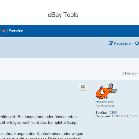
rum
|
Service
Registrieren
1 Beitrag •
he
Robert Beer
Administrator
Beiträge:
5393
Registriert:
11.03.2004, 15:40
erlängert. Bei langsamen oder überlasteten
cht erfolgte, weil nicht das komplette Script
Einschränkungen des Käuferkreises oder wegen