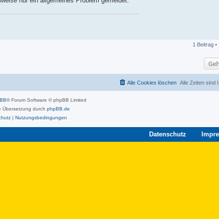
eilweise nur ein allgemeines Problem gemeldet.
1 Beitrag •
Geh
Alle Cookies löschen
Alle Zeiten sind
pBB
® Forum Software © phpBB Limited
 Übersetzung durch
phpBB.de
chutz
|
Nutzungsbedingungen
Datenschutz
Impr