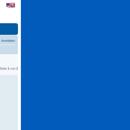
Anmelden
 Seite
1
von
1