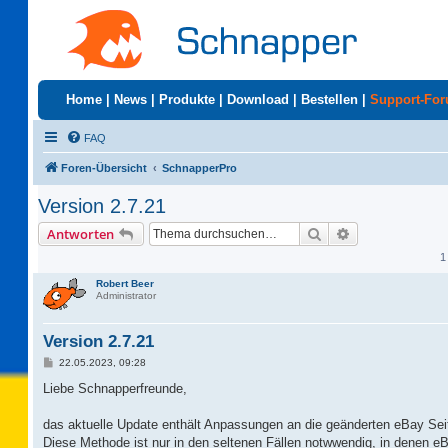
Home
|
News
|
Produkte
|
Download
|
Bestellen
|
Support-Fo
FAQ
Foren-Übersicht
SchnapperPro
Version 2.7.21
Suche
Erweiterte Suc
Antworten
1
Robert Beer
Administrator
Version 2.7.21
B
22.05.2023, 09:28
e
i
Liebe Schnapperfreunde,
t
r
a
das aktuelle Update enthält Anpassungen an die geänderten eBay Seit
g
Diese Methode ist nur in den seltenen Fällen notwwendig, in denen eB