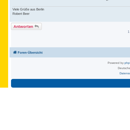
Viele Grüße aus Berlin
Robert Beer
Antworten
1
Foren-Übersicht
Powered by
ph
Deutsche
Datens