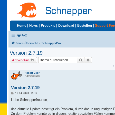
Home
|
News
|
Produkte
|
Download
|
Bestellen
|
Support-Fo
FAQ
Foren-Übersicht
SchnapperPro
Version 2.7.19
Suche
Erweiterte Suc
Antworten
1
Robert Beer
Administrator
Version 2.7.19
B
19.04.2023, 15:12
e
i
Liebe Schnapperfreunde,
t
r
a
das aktuelle Update beseitigt ein Problem, durch das in ungünstigen F
g
Zu dem Problem konnte es in diesen, relativ speziellen Fällen komme