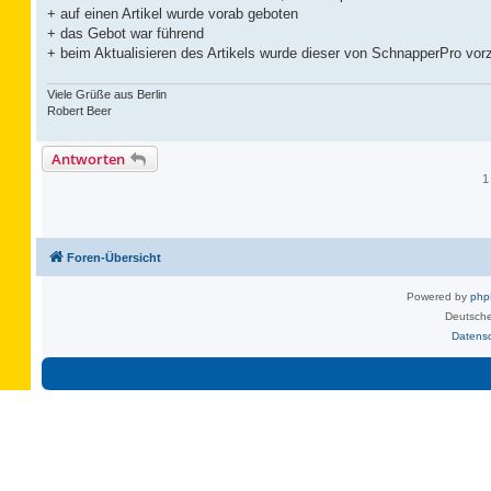
+ auf einen Artikel wurde vorab geboten
+ das Gebot war führend
+ beim Aktualisieren des Artikels wurde dieser von SchnapperPro vor
Viele Grüße aus Berlin
Robert Beer
Antworten
1
Foren-Übersicht
Powered by
ph
Deutsche
Datens