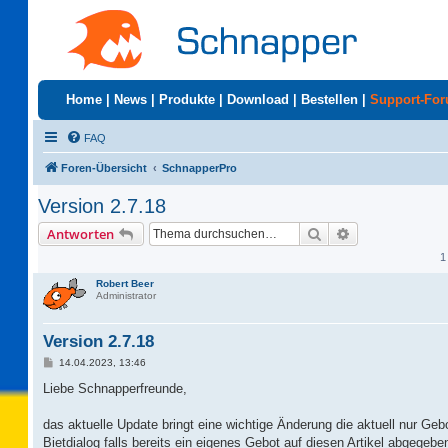
Home
|
News
|
Produkte
|
Download
|
Bestellen
|
Support-Fo
FAQ
Foren-Übersicht
SchnapperPro
Version 2.7.18
Suche
Erweiterte Suc
Antworten
1
Robert Beer
Administrator
Version 2.7.18
B
14.04.2023, 13:46
e
i
Liebe Schnapperfreunde,
t
r
a
das aktuelle Update bringt eine wichtige Änderung die aktuell nur Geb
g
Bietdialog falls bereits ein eigenes Gebot auf diesen Artikel abgegebe