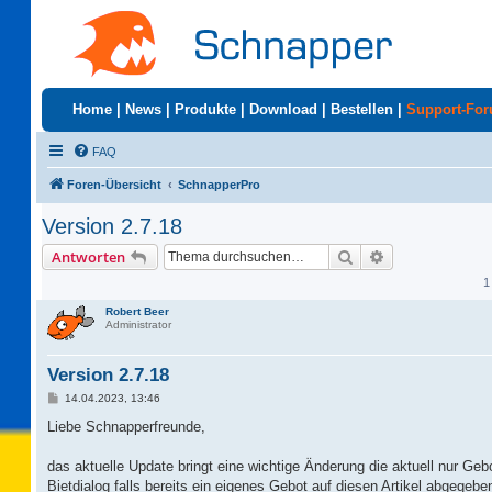
Home
|
News
|
Produkte
|
Download
|
Bestellen
|
Support-Fo
FAQ
Foren-Übersicht
SchnapperPro
Version 2.7.18
Suche
Erweiterte Suc
Antworten
1
Robert Beer
Administrator
Version 2.7.18
B
14.04.2023, 13:46
e
i
Liebe Schnapperfreunde,
t
r
a
das aktuelle Update bringt eine wichtige Änderung die aktuell nur Geb
g
Bietdialog falls bereits ein eigenes Gebot auf diesen Artikel abgegebe