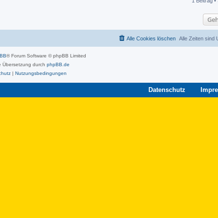
1 Beitrag •
Geh
Alle Cookies löschen
Alle Zeiten sind
pBB
® Forum Software © phpBB Limited
 Übersetzung durch
phpBB.de
chutz
|
Nutzungsbedingungen
Datenschutz
Impr