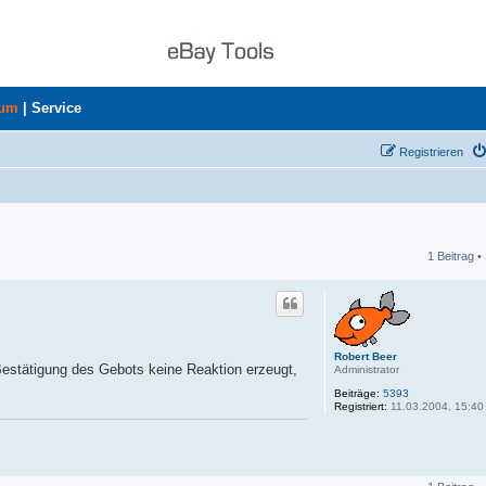
rum
|
Service
Registrieren
1 Beitrag •
he
Robert Beer
Bestätigung des Gebots keine Reaktion erzeugt,
Administrator
Beiträge:
5393
Registriert:
11.03.2004, 15:40