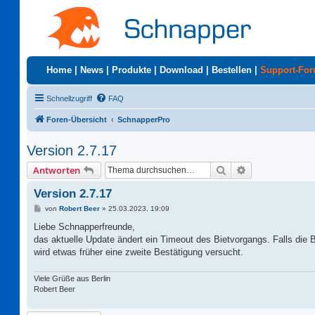
Home
|
News
|
Produkte
|
Download
|
Bestellen
|
Support-Fo
Schnellzugriff
FAQ
Foren-Übersicht
SchnapperPro
Version 2.7.17
Suche
Erweiterte Suc
Antworten
Version 2.7.17
B
von
Robert Beer
»
25.03.2023, 19:09
e
i
Liebe Schnapperfreunde,
t
das aktuelle Update ändert ein Timeout des Bietvorgangs. Falls die 
r
a
wird etwas früher eine zweite Bestätigung versucht.
g
Viele Grüße aus Berlin
Robert Beer