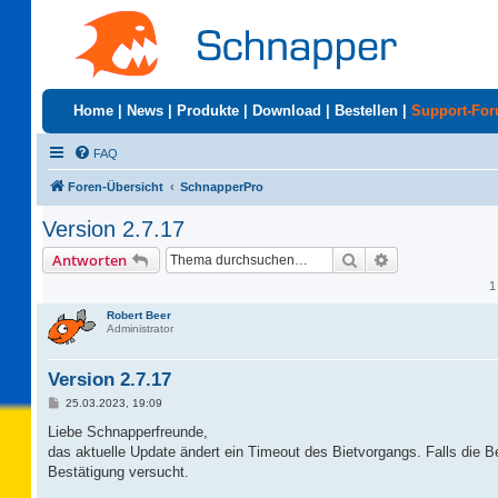
Home
|
News
|
Produkte
|
Download
|
Bestellen
|
Support-Fo
FAQ
Foren-Übersicht
SchnapperPro
Version 2.7.17
Suche
Erweiterte Suc
Antworten
1
Robert Beer
Administrator
Version 2.7.17
B
25.03.2023, 19:09
e
i
Liebe Schnapperfreunde,
t
das aktuelle Update ändert ein Timeout des Bietvorgangs. Falls die B
r
a
Bestätigung versucht.
g