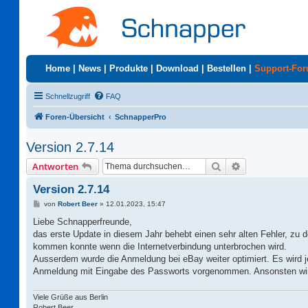
Home
|
News
|
Produkte
|
Download
|
Bestellen
|
Support-Fo
Schnellzugriff
FAQ
Foren-Übersicht
SchnapperPro
Version 2.7.14
Suche
Erweiterte Suc
Antworten
Version 2.7.14
B
von
Robert Beer
»
12.01.2023, 15:47
e
i
Liebe Schnapperfreunde,
t
das erste Update in diesem Jahr behebt einen sehr alten Fehler, zu d
r
a
kommen konnte wenn die Internetverbindung unterbrochen wird.
g
Ausserdem wurde die Anmeldung bei eBay weiter optimiert. Es wird je
Anmeldung mit Eingabe des Passworts vorgenommen. Ansonsten wird 
Viele Grüße aus Berlin
Robert Beer