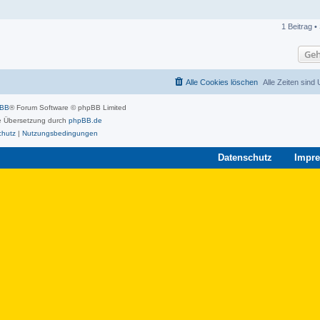
1 Beitrag •
Geh
Alle Cookies löschen
Alle Zeiten sind
pBB
® Forum Software © phpBB Limited
 Übersetzung durch
phpBB.de
chutz
|
Nutzungsbedingungen
Datenschutz
Impr