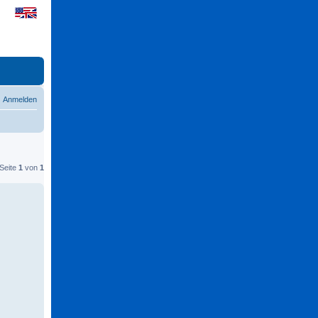
Anmelden
 Seite
1
von
1