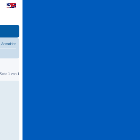
Anmelden
 Seite
1
von
1