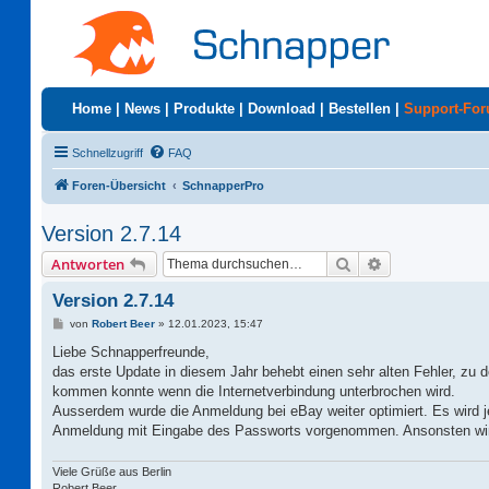
Home
|
News
|
Produkte
|
Download
|
Bestellen
|
Support-Fo
Schnellzugriff
FAQ
Foren-Übersicht
SchnapperPro
Version 2.7.14
Suche
Erweiterte Suc
Antworten
Version 2.7.14
B
von
Robert Beer
»
12.01.2023, 15:47
e
i
Liebe Schnapperfreunde,
t
das erste Update in diesem Jahr behebt einen sehr alten Fehler, zu d
r
a
kommen konnte wenn die Internetverbindung unterbrochen wird.
g
Ausserdem wurde die Anmeldung bei eBay weiter optimiert. Es wird je
Anmeldung mit Eingabe des Passworts vorgenommen. Ansonsten wird 
Viele Grüße aus Berlin
Robert Beer