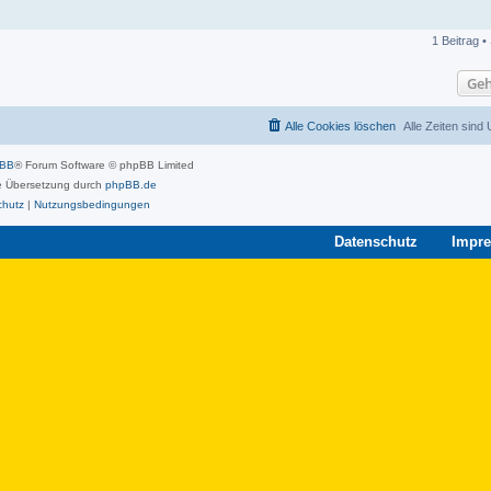
1 Beitrag •
Geh
Alle Cookies löschen
Alle Zeiten sind
pBB
® Forum Software © phpBB Limited
 Übersetzung durch
phpBB.de
chutz
|
Nutzungsbedingungen
Datenschutz
Impr