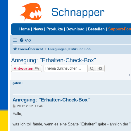
Home
|
News
|
Produkte
|
Download
|
Bestellen
|
Support-Fo
FAQ
Foren-Übersicht
Anregungen, Kritik und Lob
Anregung: "Erhalten-Check-Box"
Suche
Erweiterte Suc
Antworten
1
gabriel
Anregung: "Erhalten-Check-Box"
B
29.12.2022, 17:46
e
i
Hallo,
t
r
a
was ich toll fände, wenn es eine Spalte "Erhalten" gäbe - ähnlich d
g