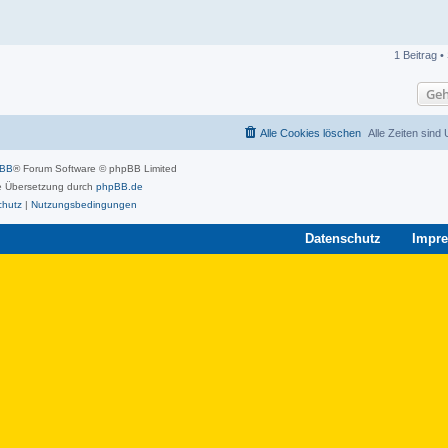
1 Beitrag •
Geh
Alle Cookies löschen
Alle Zeiten sind
pBB
® Forum Software © phpBB Limited
 Übersetzung durch
phpBB.de
chutz
|
Nutzungsbedingungen
Datenschutz
Impr