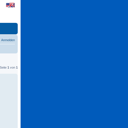
Anmelden
 Seite
1
von
1