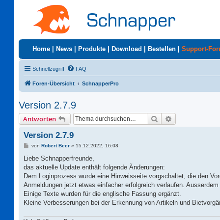
Home
|
News
|
Produkte
|
Download
|
Bestellen
|
Support-Fo
Schnellzugriff
FAQ
Foren-Übersicht
SchnapperPro
Version 2.7.9
Suche
Erweiterte Suc
Antworten
Version 2.7.9
B
von
Robert Beer
»
15.12.2022, 16:08
e
i
Liebe Schnapperfreunde,
t
das aktuelle Update enthält folgende Änderungen:
r
a
Dem Loginprozess wurde eine Hinweisseite vorgschaltet, die den Vor
g
Anmeldungen jetzt etwas einfacher erfolgreich verlaufen. Ausserdem
Einige Texte wurden für die englische Fassung ergänzt.
Kleine Verbesserungen bei der Erkennung von Artikeln und Bietvor