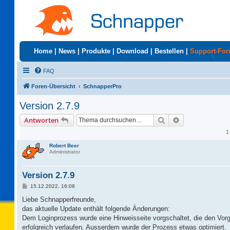
Home
|
News
|
Produkte
|
Download
|
Bestellen
|
Support-Fo
FAQ
Foren-Übersicht
SchnapperPro
Version 2.7.9
Suche
Erweiterte Suc
Antworten
1
Robert Beer
Administrator
Version 2.7.9
B
15.12.2022, 16:08
e
i
Liebe Schnapperfreunde,
t
das aktuelle Update enthält folgende Änderungen:
r
a
Dem Loginprozess wurde eine Hinweisseite vorgschaltet, die den Vorg
g
erfolgreich verlaufen. Ausserdem wurde der Prozess etwas optimiert.