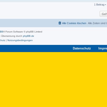
1 Beitrag •
Geh
Alle Cookies löschen
Alle Zeiten sind
pBB
® Forum Software © phpBB Limited
 Übersetzung durch
phpBB.de
chutz
|
Nutzungsbedingungen
Datenschutz
Impr