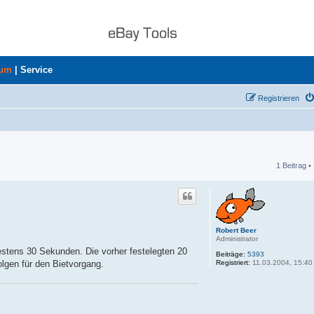
rum
|
Service
Registrieren
1 Beitrag •
he
Robert Beer
Administrator
estens 30 Sekunden. Die vorher festelegten 20
Beiträge:
5393
Registriert:
11.03.2004, 15:40
lgen für den Bietvorgang.