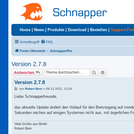
Home
|
News
|
Produkte
|
Download
|
Bestellen
|
Support-Fo
Schnellzugriff
FAQ
Foren-Übersicht
SchnapperPro
Version 2.7.8
Suche
Erweiterte Suc
Antworten
Version 2.7.8
B
von
Robert Beer
»
08.12.2022, 13:24
e
i
Liebe Schnapperfreunde,
t
r
a
das aktuelle Update ändert den Vorlauf für den Bietvorgang auf mind
g
Sekunden reichen auf einigen Systemen nicht aus, mit ärgerlichen Fo
Viele Grüße aus Berlin
Robert Beer