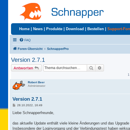
Home
|
News
|
Produkte
|
Download
|
Bestellen
|
Support-Fo
FAQ
Foren-Übersicht
SchnapperPro
Version 2.7.1
Suche
Erweiterte Suc
Antworten
1
Robert Beer
Administrator
Version 2.7.1
B
28.10.2022, 16:49
e
i
Liebe Schnapperfreunde,
t
r
a
das aktuelle Update enthält viele kleine Änderungen und das Upgrade
g
Insbesondere der Loginvorgang und der Verbindungstest haben wirks