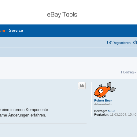
rum
|
Service
Registrieren
1 Beitrag •
he
Robert Beer
Administrator
e eine internen Komponente.
Beiträge:
5393
Registriert:
11.03.2004, 15:40
same Änderungen erfahren.