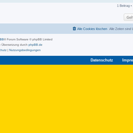
1 Beitrag •
Geh
Alle Cookies löschen
Alle Zeiten sind
pBB
® Forum Software © phpBB Limited
 Übersetzung durch
phpBB.de
chutz
|
Nutzungsbedingungen
Datenschutz
Impr