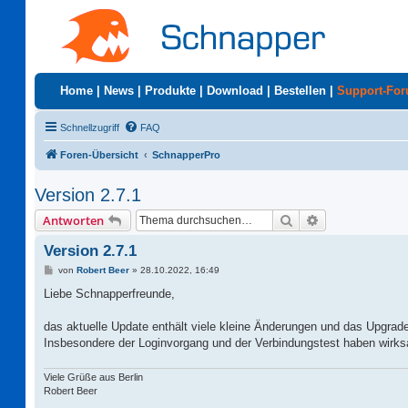
Home
|
News
|
Produkte
|
Download
|
Bestellen
|
Support-Fo
Schnellzugriff
FAQ
Foren-Übersicht
SchnapperPro
Version 2.7.1
Suche
Erweiterte Suc
Antworten
Version 2.7.1
B
von
Robert Beer
»
28.10.2022, 16:49
e
i
Liebe Schnapperfreunde,
t
r
a
das aktuelle Update enthält viele kleine Änderungen und das Upgrad
g
Insbesondere der Loginvorgang und der Verbindungstest haben wirk
Viele Grüße aus Berlin
Robert Beer