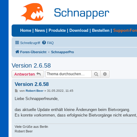
Home
|
News
|
Produkte
|
Download
|
Bestellen
|
Support-Fo
Schnellzugriff
FAQ
Foren-Übersicht
SchnapperPro
Version 2.6.58
Suche
Erweiterte Suc
Antworten
Version 2.6.58
B
von
Robert Beer
»
31.05.2022, 11:45
e
i
Liebe Schnapperfreunde,
t
r
a
das aktuelle Update enthält kleine Änderungen beim Bietvorgang.
g
Es konnte vorkommen, dass erfolgreiche Bietvorgänge nicht erkannt
Viele Grüße aus Berlin
Robert Beer