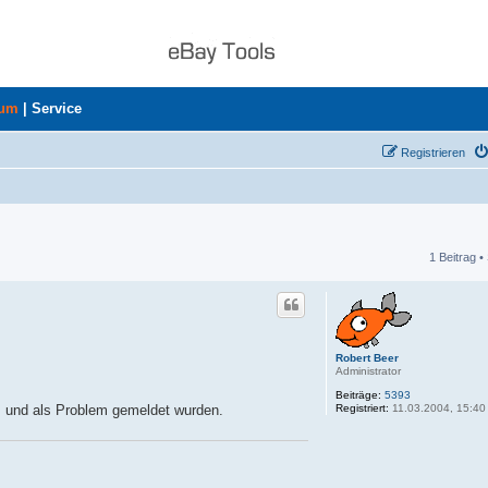
rum
|
Service
Registrieren
1 Beitrag •
he
Robert Beer
Administrator
Beiträge:
5393
Registriert:
11.03.2004, 15:40
, und als Problem gemeldet wurden.