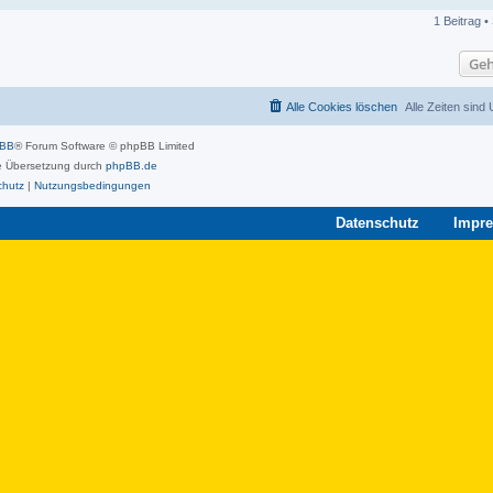
1 Beitrag •
Geh
Alle Cookies löschen
Alle Zeiten sind
pBB
® Forum Software © phpBB Limited
 Übersetzung durch
phpBB.de
chutz
|
Nutzungsbedingungen
Datenschutz
Impr