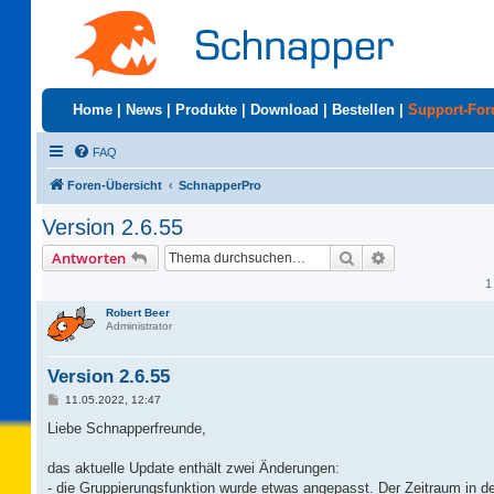
Home
|
News
|
Produkte
|
Download
|
Bestellen
|
Support-Fo
FAQ
Foren-Übersicht
SchnapperPro
Version 2.6.55
Suche
Erweiterte Suc
Antworten
1
Robert Beer
Administrator
Version 2.6.55
B
11.05.2022, 12:47
e
i
Liebe Schnapperfreunde,
t
r
a
das aktuelle Update enthält zwei Änderungen:
g
- die Gruppierungsfunktion wurde etwas angepasst. Der Zeitraum in d