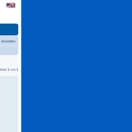
Anmelden
 Seite
1
von
1