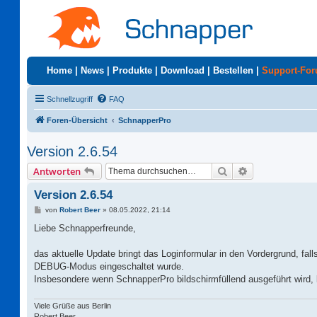
Home
|
News
|
Produkte
|
Download
|
Bestellen
|
Support-Fo
Schnellzugriff
FAQ
Foren-Übersicht
SchnapperPro
Version 2.6.54
Suche
Erweiterte Suc
Antworten
Version 2.6.54
B
von
Robert Beer
»
08.05.2022, 21:14
e
i
Liebe Schnapperfreunde,
t
r
a
das aktuelle Update bringt das Loginformular in den Vordergrund, fal
g
DEBUG-Modus eingeschaltet wurde.
Insbesondere wenn SchnapperPro bildschirmfüllend ausgeführt wird,
Viele Grüße aus Berlin
Robert Beer