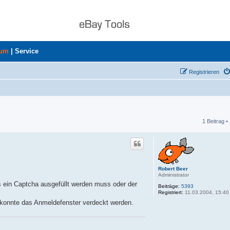
rum
|
Service
Registrieren
1 Beitrag •
he
Robert Beer
Administrator
ls ein Captcha ausgefüllt werden muss oder der
Beiträge:
5393
Registriert:
11.03.2004, 15:40
 konnte das Anmeldefenster verdeckt werden.