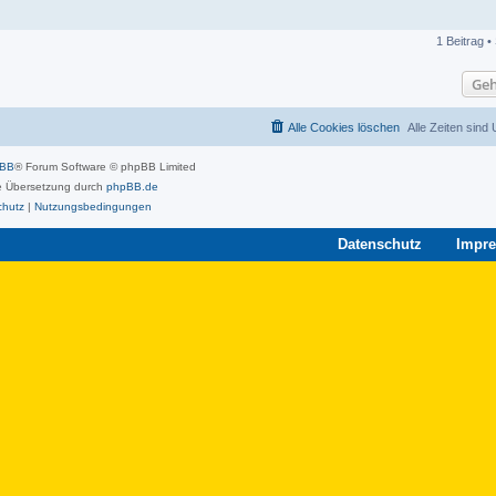
1 Beitrag •
Geh
Alle Cookies löschen
Alle Zeiten sind
pBB
® Forum Software © phpBB Limited
 Übersetzung durch
phpBB.de
chutz
|
Nutzungsbedingungen
Datenschutz
Impr