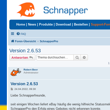
Home
|
News
|
Produkte
|
Download
|
Bestellen
|
Support-Fo
FAQ
Foren-Übersicht
SchnapperPro
Version 2.6.53
Suche
Erweiterte Suc
Antworten
1
Robert Beer
Administrator
Version 2.6.53
B
24.04.2022, 09:30
e
i
Liebe Schnapperfreunde,
t
r
a
seit einigen Wochen liefert eBay häufig die wenig hilfreiche Statusme
g
SchnapperPro den Erfolg eines Gebotes nicht erkennen konnte.