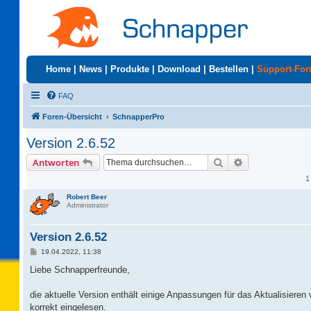
Home
|
News
|
Produkte
|
Download
|
Bestellen
|
Support-Fo
FAQ
Foren-Übersicht
SchnapperPro
Version 2.6.52
Suche
Erweiterte Suc
Antworten
1
Robert Beer
Administrator
Version 2.6.52
B
19.04.2022, 11:38
e
i
Liebe Schnapperfreunde,
t
r
a
die aktuelle Version enthält einige Anpassungen für das Aktualisieren
g
korrekt eingelesen.