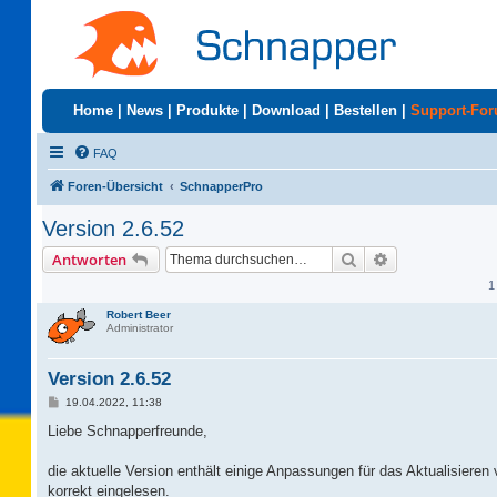
Home
|
News
|
Produkte
|
Download
|
Bestellen
|
Support-Fo
FAQ
Foren-Übersicht
SchnapperPro
Version 2.6.52
Suche
Erweiterte Suc
Antworten
1
Robert Beer
Administrator
Version 2.6.52
B
19.04.2022, 11:38
e
i
Liebe Schnapperfreunde,
t
r
a
die aktuelle Version enthält einige Anpassungen für das Aktualisieren
g
korrekt eingelesen.