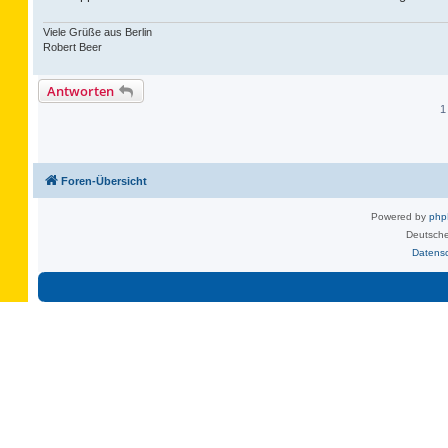
Viele Grüße aus Berlin
Robert Beer
Antworten
1
Foren-Übersicht
Powered by
ph
Deutsche
Datens