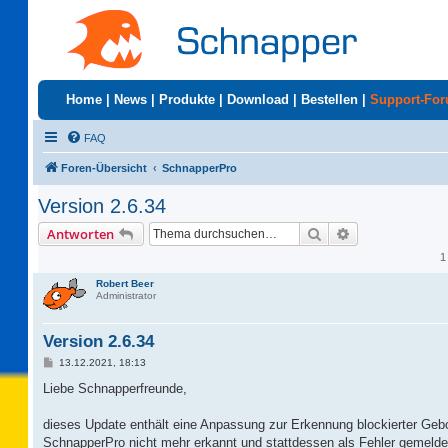
Home
|
News
|
Produkte
|
Download
|
Bestellen
|
Support-Fo
FAQ
Foren-Übersicht
SchnapperPro
Version 2.6.34
Suche
Erweiterte Suc
Antworten
1
Robert Beer
Administrator
Version 2.6.34
B
13.12.2021, 18:13
e
i
Liebe Schnapperfreunde,
t
r
a
dieses Update enthält eine Anpassung zur Erkennung blockierter Ge
g
SchnapperPro nicht mehr erkannt und stattdessen als Fehler gemelde