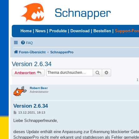
Home
|
News
|
Produkte
|
Download
|
Bestellen
|
Support-Fo
FAQ
Foren-Übersicht
SchnapperPro
Version 2.6.34
Suche
Erweiterte Suc
Antworten
1
Robert Beer
Administrator
Version 2.6.34
B
13.12.2021, 18:13
e
i
Liebe Schnapperfreunde,
t
r
a
dieses Update enthält eine Anpassung zur Erkennung blockierter Ge
g
SchnapperPro nicht mehr erkannt und stattdessen als Fehler gemelde