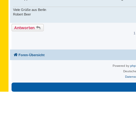
Viele Grüße aus Berlin
Robert Beer
Antworten
1
Foren-Übersicht
Powered by
ph
Deutsche
Datens