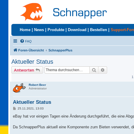
Home
|
News
|
Produkte
|
Download
|
Bestellen
|
Support-Fo
FAQ
Foren-Übersicht
SchnapperPlus
Aktueller Status
Suche
Erweiterte Suc
Antworten
1
Robert Beer
Administrator
Aktueller Status
B
25.11.2021, 13:03
e
i
eBay hat vor einigen Tagen eine Änderung durchgeführt, die eine Abg
t
r
a
Da SchnapperPlus aktuell eine Komponente zum Bieten verwendet, die 
g