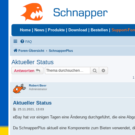
Home
|
News
|
Produkte
|
Download
|
Bestellen
|
Support-Fo
FAQ
Foren-Übersicht
SchnapperPlus
Aktueller Status
Suche
Erweiterte Suc
Antworten
1
Robert Beer
Administrator
Aktueller Status
B
25.11.2021, 13:03
e
i
eBay hat vor einigen Tagen eine Änderung durchgeführt, die eine Abg
t
r
a
Da SchnapperPlus aktuell eine Komponente zum Bieten verwendet, die 
g